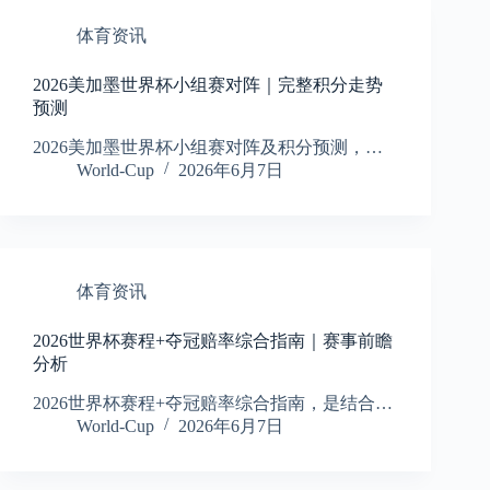
体育资讯
2026美加墨世界杯小组赛对阵｜完整积分走势
预测
2026美加墨世界杯小组赛对阵及积分预测，…
World-Cup
2026年6月7日
体育资讯
2026世界杯赛程+夺冠赔率综合指南｜赛事前瞻
分析
2026世界杯赛程+夺冠赔率综合指南，是结合…
World-Cup
2026年6月7日