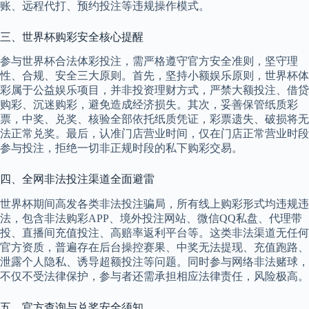
账、远程代打、预约投注等违规操作模式。
三、世界杯购彩安全核心提醒
参与世界杯合法体彩投注，需严格遵守官方安全准则，坚守理
性、合规、安全三大原则。首先，坚持小额娱乐原则，世界杯体
彩属于公益娱乐项目，并非投资理财方式，严禁大额投注、借贷
购彩、沉迷购彩，避免造成经济损失。其次，妥善保管纸质彩
票，中奖、兑奖、核验全部依托纸质凭证，彩票遗失、破损将无
法正常兑奖。最后，认准门店营业时间，仅在门店正常营业时段
参与投注，拒绝一切非正规时段的私下购彩交易。
四、全网非法投注渠道全面避雷
世界杯期间高发各类非法投注骗局，所有线上购彩形式均违规违
法，包含非法购彩APP、境外投注网站、微信QQ私盘、代理带
投、直播间充值投注、高赔率返利平台等。这类非法渠道无任何
官方资质，普遍存在后台操控赛果、中奖无法提现、充值跑路、
泄露个人隐私、诱导超额投注等问题。同时参与网络非法赌球，
不仅不受法律保护，参与者还需承担相应法律责任，风险极高。
五、官方查询与兑奖安全须知